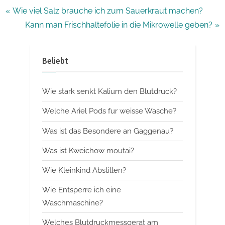
Beitragsnavigation
P
Wie viel Salz brauche ich zum Sauerkraut machen?
r
N
Kann man Frischhaltefolie in die Mikrowelle geben?
e
e
v
x
Beliebt
i
t
o
P
Wie stark senkt Kalium den Blutdruck?
u
o
s
s
Welche Ariel Pods fur weisse Wasche?
P
t
Was ist das Besondere an Gaggenau?
o
:
Was ist Kweichow moutai?
s
t
Wie Kleinkind Abstillen?
:
Wie Entsperre ich eine
Waschmaschine?
Welches Blutdruckmessgerat am