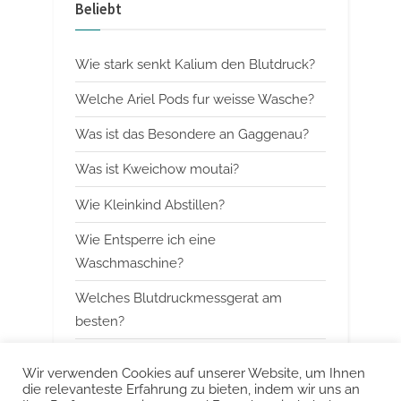
Beliebt
i
t
o
P
Wie stark senkt Kalium den Blutdruck?
u
o
s
s
Welche Ariel Pods fur weisse Wasche?
P
t
Was ist das Besondere an Gaggenau?
o
:
Was ist Kweichow moutai?
s
t
Wie Kleinkind Abstillen?
:
Wie Entsperre ich eine
Waschmaschine?
Welches Blutdruckmessgerat am
besten?
Wann mit Himbeerblattertee beginnen?
Wir verwenden Cookies auf unserer Website, um Ihnen
die relevanteste Erfahrung zu bieten, indem wir uns an
Kann man Arbeitsspeicher kombinieren?