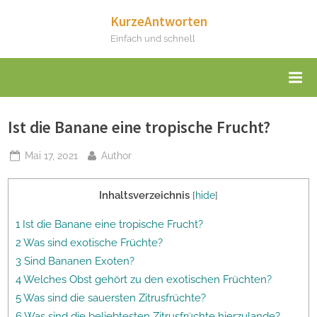
Skip
KurzeAntworten
to
Einfach und schnell
content
Ist die Banane eine tropische Frucht?
Posted
By
Mai 17, 2021
Author
on
Inhaltsverzeichnis
[
hide
]
1 Ist die Banane eine tropische Frucht?
2 Was sind exotische Früchte?
3 Sind Bananen Exoten?
4 Welches Obst gehört zu den exotischen Früchten?
5 Was sind die sauersten Zitrusfrüchte?
6 Was sind die beliebtesten Zitrusfrüchte hierzulande?