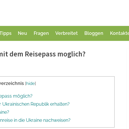
Tipps
Neu
Fragen
Verbreitet
Bloggen
Kontakt
e mit dem Reisepass moglich?
verzeichnis
[
hide
]
isepass möglich?
r Ukrainischen Republik erhalten?
aine?
reise in die Ukraine nachweisen?