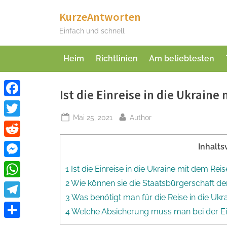
Skip
KurzeAntworten
to
Einfach und schnell
content
Heim
Richtlinien
Am beliebtesten
Ist die Einreise in die Ukrain
Facebook
Posted
By
Mai 25, 2021
Author
Twitter
on
Reddit
Inhalts
Messenger
1 Ist die Einreise in die Ukraine mit dem Re
2 Wie können sie die Staatsbürgerschaft de
WhatsApp
3 Was benötigt man für die Reise in die Ukr
Telegram
4 Welche Absicherung muss man bei der Ein
Teilen