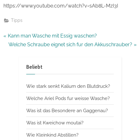
https://www.youtube.com/watch?v=sAb8L-MzI3I
Tipps
Beitragsnavigation
P
Kann man Wasche mit Essig waschen?
r
N
Welche Schraube eignet sich fur den Akkuschrauber?
e
e
v
x
Beliebt
i
t
o
P
Wie stark senkt Kalium den Blutdruck?
u
o
s
s
Welche Ariel Pods fur weisse Wasche?
P
t
Was ist das Besondere an Gaggenau?
o
:
Was ist Kweichow moutai?
s
t
Wie Kleinkind Abstillen?