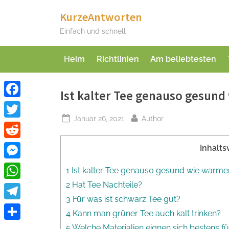
Skip
KurzeAntworten
to
Einfach und schnell
content
Heim
Richtlinien
Am beliebtesten
Ist kalter Tee genauso gesund
Facebook
Posted
By
Januar 26, 2021
Author
Twitter
on
Reddit
Inhalts
Messenger
1 Ist kalter Tee genauso gesund wie warme
2 Hat Tee Nachteile?
WhatsApp
3 Für was ist schwarz Tee gut?
Telegram
4 Kann man grüner Tee auch kalt trinken?
Teilen
5 Welche Materialien eignen sich bestens f