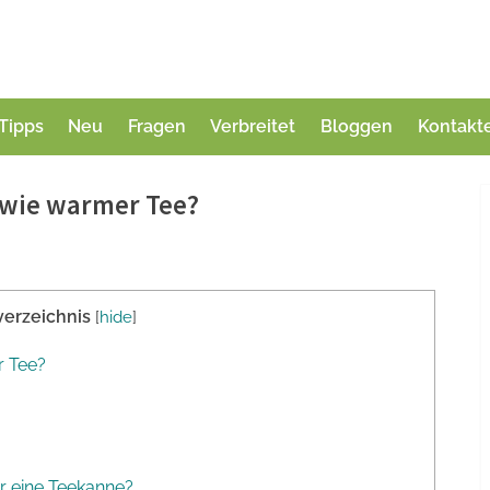
Tipps
Neu
Fragen
Verbreitet
Bloggen
Kontakt
 wie warmer Tee?
verzeichnis
[
hide
]
r Tee?
ür eine Teekanne?