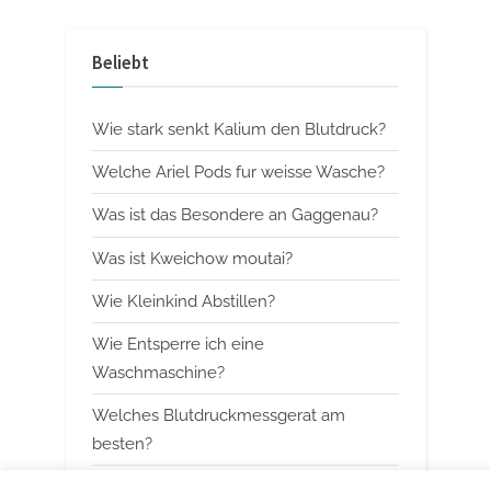
e
e
v
x
Beliebt
i
t
o
P
Wie stark senkt Kalium den Blutdruck?
u
o
s
s
Welche Ariel Pods fur weisse Wasche?
P
t
Was ist das Besondere an Gaggenau?
o
:
Was ist Kweichow moutai?
s
t
Wie Kleinkind Abstillen?
:
Wie Entsperre ich eine
Waschmaschine?
Welches Blutdruckmessgerat am
besten?
Wann mit Himbeerblattertee beginnen?