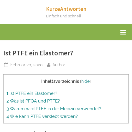
Skip
KurzeAntworten
to
Einfach und schnell
content
Ist PTFE ein Elastomer?
Posted
By
Februar 20, 2020
Author
on
Inhaltsverzeichnis
[
hide
]
1 Ist PTFE ein Elastomer?
2 Was ist PFOA und PTFE?
3 Warum wird PTFE in der Medizin verwendet?
4 Wie kann PTFE verklebt werden?