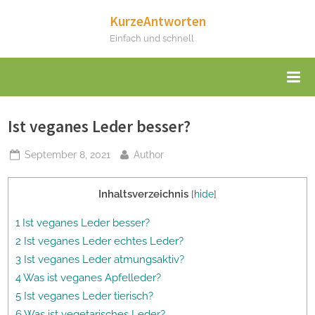
Skip
KurzeAntworten
to
Einfach und schnell
content
Ist veganes Leder besser?
Posted
By
September 8, 2021
Author
on
Inhaltsverzeichnis
[
hide
]
1 Ist veganes Leder besser?
2 Ist veganes Leder echtes Leder?
3 Ist veganes Leder atmungsaktiv?
4 Was ist veganes Apfelleder?
5 Ist veganes Leder tierisch?
6 Was ist vegetarisches Leder?