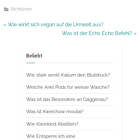
Richtlinien
Beitragsnavigation
P
Wie wirkt sich vegan auf die Umwelt aus?
r
N
Was ist der Echo Echo Befehl?
e
e
v
x
Beliebt
i
t
o
P
Wie stark senkt Kalium den Blutdruck?
u
o
s
s
Welche Ariel Pods fur weisse Wasche?
P
t
Was ist das Besondere an Gaggenau?
o
:
Was ist Kweichow moutai?
s
t
Wie Kleinkind Abstillen?
:
Wie Entsperre ich eine