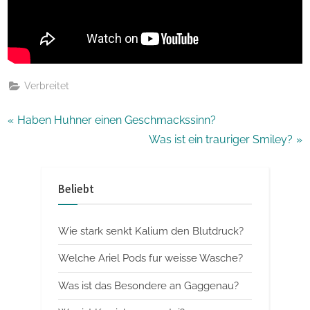
Verbreitet
Beitragsnavigation
P
Haben Huhner einen Geschmackssinn?
r
N
Was ist ein trauriger Smiley?
e
e
v
x
Beliebt
i
t
o
P
Wie stark senkt Kalium den Blutdruck?
u
o
s
s
Welche Ariel Pods fur weisse Wasche?
P
t
Was ist das Besondere an Gaggenau?
o
: