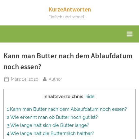
Skip
KurzeAntworten
to
Einfach und schnell
content
Kann man Butter nach dem Ablaufdatum
noch essen?
Posted
By
März 14, 2020
Author
on
Inhaltsverzeichnis
[
hide
]
1 Kann man Butter nach dem Ablaufdatum noch essen?
2 Wie erkennt man ob Butter noch gut ist?
3 Wie lange hält sich die Butter lange?
4 Wie lange hält die Buttermilch haltbar?