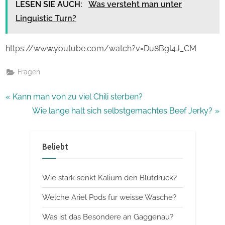
LESEN SIE AUCH:
Was versteht man unter
Linguistic Turn?
https://www.youtube.com/watch?v=Du8BgI4J_CM
Fragen
Beitragsnavigation
P
Kann man von zu viel Chili sterben?
r
N
Wie lange halt sich selbstgemachtes Beef Jerky?
e
e
v
x
Beliebt
i
t
o
P
Wie stark senkt Kalium den Blutdruck?
u
o
s
s
Welche Ariel Pods fur weisse Wasche?
P
t
Was ist das Besondere an Gaggenau?
o
: