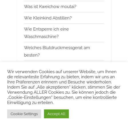
Was ist Kweichow moutai?
s
t
Wie Kleinkind Abstillen?
:
Wie Entsperre ich eine
Waschmaschine?
Welches Blutdruckmessgerat am
besten?
Wann mit Himbeerblattertee beginnen?
Wir verwenden Cookies auf unserer Website, um Ihnen
die relevanteste Erfahrung zu bieten, indem wir uns an
Kann man Arbeitsspeicher kombinieren?
Ihre Präferenzen erinnern und Besuche wiederholen.
Indem Sie auf „Alle akzeptieren“ klicken, stimmen Sie der
Was ist das Besondere an Smeg?
Verwendung ALLER Cookies zu. Sie können jedoch die
„Cookie-Einstellungen“ besuchen, um eine kontrollierte
Einwilligung zu erteilen.
Urheberrecht © 2022 KurzeAntworten
Cookie Settings
Accept All
Powered by
PressBook Blog WordPress theme