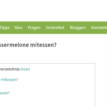
Tipps
Neu
Fragen
Verbreitet
Bloggen
Kontakt
assermelone mitessen?
verzeichnis
[
hide
]
 mitessen?
essen?