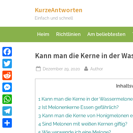
Skip
KurzeAntworten
to
Einfach und schnell
content
Heim
Richtlinien
Am beliebtesten
Kann man die Kerne in der W
Facebook
Posted
By
Dezember 29, 2020
Author
Twitter
on
Reddit
Inhalts
Messenger
1 Kann man die Kerne in der Wassermelone
2 Ist Melonenkerne Essen gefährlich?
WhatsApp
3 Kann man die Kerne von Honigmelonen 
Telegram
4 Sind Melonen mit weißen Kernen giftig?
Teilen
5 Wie verwende ich eine Melone?