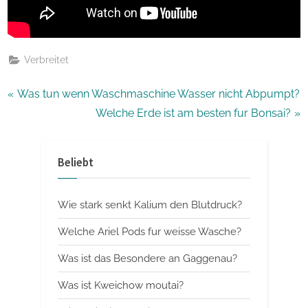
Verbreitet
Beitragsnavigation
P
Was tun wenn Waschmaschine Wasser nicht Abpumpt?
r
N
Welche Erde ist am besten fur Bonsai?
e
e
v
x
Beliebt
i
t
o
P
Wie stark senkt Kalium den Blutdruck?
u
o
s
s
Welche Ariel Pods fur weisse Wasche?
P
t
Was ist das Besondere an Gaggenau?
o
:
Was ist Kweichow moutai?
s
t