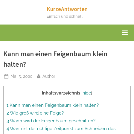
Skip
KurzeAntworten
to
Einfach und schnell
content
Kann man einen Feigenbaum klein
halten?
Posted
By
Mai 5, 2020
Author
on
Inhaltsverzeichnis
[
hide
]
1 Kann man einen Feigenbaum klein halten?
2 Wie groß wird eine Feige?
3 Wann wird der Feigenbaum geschnitten?
4 Wann ist der richtige Zeitpunkt zum Schneiden des