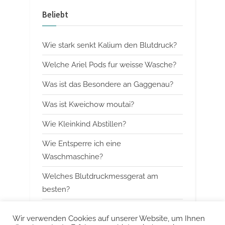
i
t
Beliebt
o
P
u
o
Wie stark senkt Kalium den Blutdruck?
s
s
P
t
Welche Ariel Pods fur weisse Wasche?
o
:
Was ist das Besondere an Gaggenau?
s
Was ist Kweichow moutai?
t
:
Wie Kleinkind Abstillen?
Wie Entsperre ich eine
Waschmaschine?
Welches Blutdruckmessgerat am
besten?
Wann mit Himbeerblattertee beginnen?
Wir verwenden Cookies auf unserer Website, um Ihnen