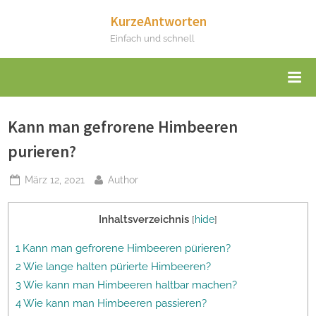
Skip
KurzeAntworten
to
Einfach und schnell
content
Kann man gefrorene Himbeeren
purieren?
Posted
By
März 12, 2021
Author
on
Inhaltsverzeichnis
[
hide
]
1 Kann man gefrorene Himbeeren pürieren?
2 Wie lange halten pürierte Himbeeren?
3 Wie kann man Himbeeren haltbar machen?
4 Wie kann man Himbeeren passieren?