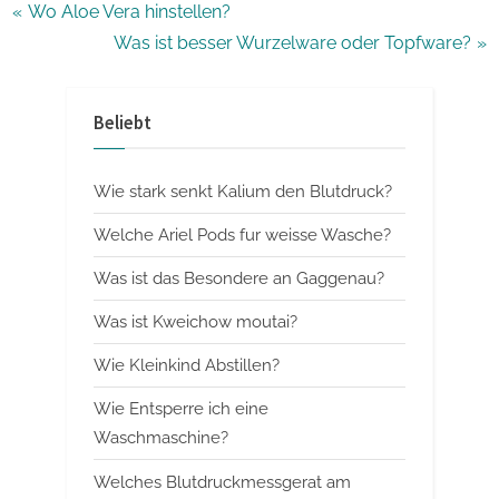
Beitragsnavigation
P
Wo Aloe Vera hinstellen?
r
N
Was ist besser Wurzelware oder Topfware?
e
e
v
x
Beliebt
i
t
o
P
Wie stark senkt Kalium den Blutdruck?
u
o
s
s
Welche Ariel Pods fur weisse Wasche?
P
t
Was ist das Besondere an Gaggenau?
o
:
Was ist Kweichow moutai?
s
t
Wie Kleinkind Abstillen?
:
Wie Entsperre ich eine
Waschmaschine?
Welches Blutdruckmessgerat am