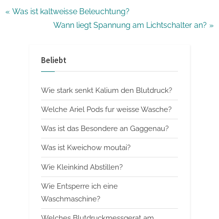
Beitragsnavigation
P
Was ist kaltweisse Beleuchtung?
r
N
Wann liegt Spannung am Lichtschalter an?
e
e
v
x
Beliebt
i
t
o
P
Wie stark senkt Kalium den Blutdruck?
u
o
s
s
Welche Ariel Pods fur weisse Wasche?
P
t
Was ist das Besondere an Gaggenau?
o
:
Was ist Kweichow moutai?
s
t
Wie Kleinkind Abstillen?
:
Wie Entsperre ich eine
Waschmaschine?
Welches Blutdruckmessgerat am