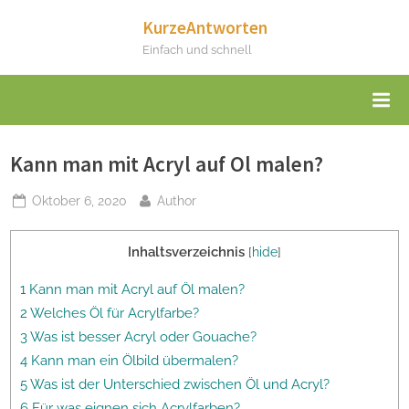
Skip
KurzeAntworten
to
Einfach und schnell
content
Kann man mit Acryl auf Ol malen?
Posted
By
Oktober 6, 2020
Author
on
Inhaltsverzeichnis
[
hide
]
1 Kann man mit Acryl auf Öl malen?
2 Welches Öl für Acrylfarbe?
3 Was ist besser Acryl oder Gouache?
4 Kann man ein Ölbild übermalen?
5 Was ist der Unterschied zwischen Öl und Acryl?
6 Für was eignen sich Acrylfarben?