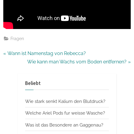
Fragen
Beitragsnavigation
P
Wann ist Namenstag von Rebecca?
r
N
Wie kann man Wachs vom Boden entfernen?
e
e
v
x
Beliebt
i
t
o
P
Wie stark senkt Kalium den Blutdruck?
u
o
s
s
Welche Ariel Pods fur weisse Wasche?
P
t
Was ist das Besondere an Gaggenau?
o
: