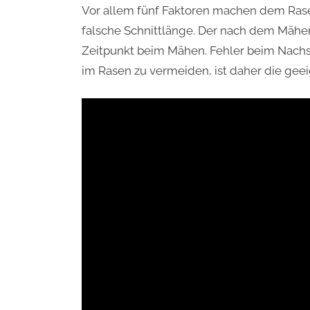
Vor allem fünf Faktoren machen dem Rase
falsche Schnittlänge. Der nach dem Mähen
Zeitpunkt beim Mähen. Fehler beim Nach
im Rasen zu vermeiden, ist daher die gee