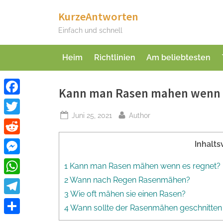
Skip
KurzeAntworten
to
Einfach und schnell
content
Heim
Richtlinien
Am beliebtesten
Kann man Rasen mahen wenn 
Facebook
Posted
By
Juni 25, 2021
Author
Twitter
on
Reddit
Inhalts
Messenger
1 Kann man Rasen mähen wenn es regnet?
2 Wann nach Regen Rasenmähen?
WhatsApp
3 Wie oft mähen sie einen Rasen?
Telegram
4 Wann sollte der Rasenmähen geschnitte
Teilen