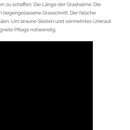
n zu schaffen: Die Länge der Grashalme. Die
 liegengelassene Grasschnitt. Der falsche
säen. Um braune Stellen und vermehrtes Unkraut
ignete Pflege notwendig.