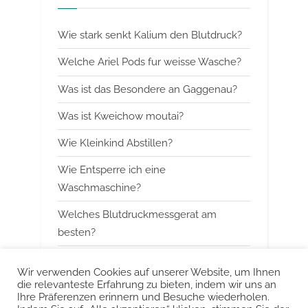
i
t
o
P
Wie stark senkt Kalium den Blutdruck?
u
o
s
s
Welche Ariel Pods fur weisse Wasche?
P
t
Was ist das Besondere an Gaggenau?
o
:
Was ist Kweichow moutai?
s
t
Wie Kleinkind Abstillen?
:
Wie Entsperre ich eine
Waschmaschine?
Welches Blutdruckmessgerat am
besten?
Wann mit Himbeerblattertee beginnen?
Wir verwenden Cookies auf unserer Website, um Ihnen
die relevanteste Erfahrung zu bieten, indem wir uns an
Kann man Arbeitsspeicher kombinieren?
Ihre Präferenzen erinnern und Besuche wiederholen.