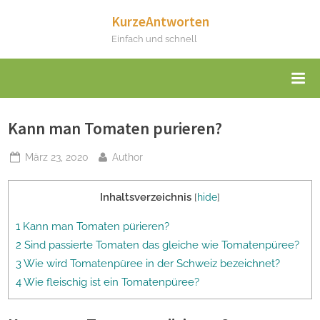
Skip
KurzeAntworten
to
Einfach und schnell
content
Kann man Tomaten purieren?
Posted
By
März 23, 2020
Author
on
Inhaltsverzeichnis
[
hide
]
1 Kann man Tomaten pürieren?
2 Sind passierte Tomaten das gleiche wie Tomatenpüree?
3 Wie wird Tomatenpüree in der Schweiz bezeichnet?
4 Wie fleischig ist ein Tomatenpüree?