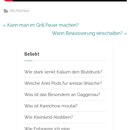
Richtlinien
Beitragsnavigation
P
Kann man im Grill Feuer machen?
r
N
Wann Bewasserung einschalten?
e
e
v
x
Beliebt
i
t
o
P
Wie stark senkt Kalium den Blutdruck?
u
o
s
s
Welche Ariel Pods fur weisse Wasche?
P
t
Was ist das Besondere an Gaggenau?
o
:
Was ist Kweichow moutai?
s
t
Wie Kleinkind Abstillen?
:
Wie Entsperre ich eine