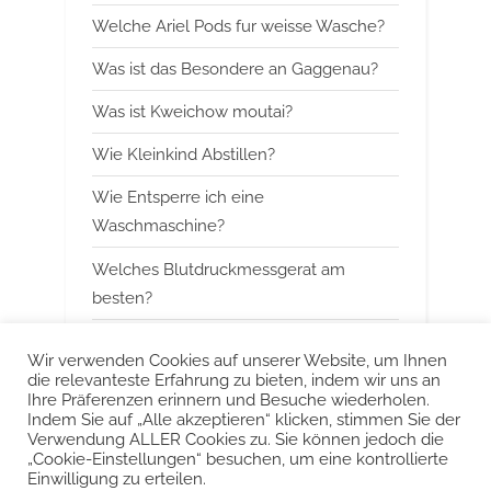
s
s
Welche Ariel Pods fur weisse Wasche?
P
t
Was ist das Besondere an Gaggenau?
o
:
Was ist Kweichow moutai?
s
t
Wie Kleinkind Abstillen?
:
Wie Entsperre ich eine
Waschmaschine?
Welches Blutdruckmessgerat am
besten?
Wann mit Himbeerblattertee beginnen?
Wir verwenden Cookies auf unserer Website, um Ihnen
die relevanteste Erfahrung zu bieten, indem wir uns an
Kann man Arbeitsspeicher kombinieren?
Ihre Präferenzen erinnern und Besuche wiederholen.
Indem Sie auf „Alle akzeptieren“ klicken, stimmen Sie der
Was ist das Besondere an Smeg?
Verwendung ALLER Cookies zu. Sie können jedoch die
„Cookie-Einstellungen“ besuchen, um eine kontrollierte
Einwilligung zu erteilen.