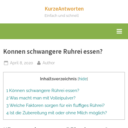
Skip
KurzeAntworten
to
Einfach und schnell
content
Konnen schwangere Ruhrei essen?
Posted
By
April 8, 2020
Author
on
Inhaltsverzeichnis
[
hide
]
1 Können schwangere Rührei essen?
2 Was macht man mit Volleipulver?
3 Welche Faktoren sorgen für ein fluffiges Rührei?
4 Ist die Zubereitung mit oder ohne Milch möglich?