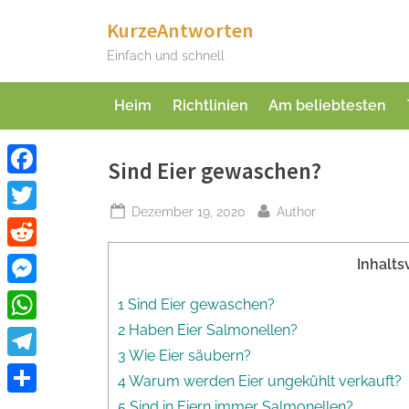
Skip
KurzeAntworten
to
Einfach und schnell
content
Heim
Richtlinien
Am beliebtesten
Sind Eier gewaschen?
Facebook
Posted
By
Dezember 19, 2020
Author
Twitter
on
Reddit
Inhalts
Messenger
1 Sind Eier gewaschen?
2 Haben Eier Salmonellen?
WhatsApp
3 Wie Eier säubern?
Telegram
4 Warum werden Eier ungekühlt verkauft?
Teilen
5 Sind in Eiern immer Salmonellen?