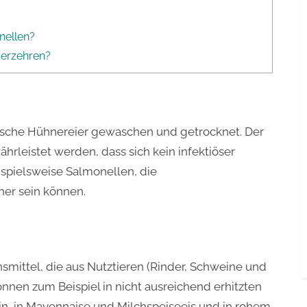
nellen?
verzehren?
ische Hühnereier gewaschen und getrocknet. Der
hrleistet werden, dass sich kein infektiöser
ispielsweise Salmonellen, die
er sein können.
nsmittel, die aus Nutztieren (Rinder, Schweine und
nnen zum Beispiel in nicht ausreichend erhitzten
ein, in Mayonnaise und Milchspeiseeis und in rohem