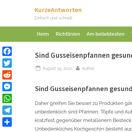
Skip
KurzeAntworten
to
Einfach und schnell
content
Heim
Richtlinien
Am beliebtesten
Sind Gusseisenpfannen gesun
Facebook
Posted
By
August 19, 2021
Author
Twitter
on
Reddit
Sind Gusseisenpfannen gesun
Messenger
Daher greifen Sie besser zu Produkten gän
WhatsApp
unbedenklich sind Pfannen, Töpfe und Aufl
Telegram
kratzfest gegenüber metallenem Besteck
Unbedenkliches Kochgeschirr besteht auc
Teilen