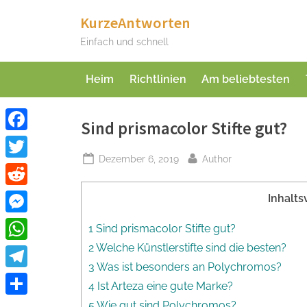
Skip
KurzeAntworten
to
Einfach und schnell
content
Heim
Richtlinien
Am beliebtesten
Sind prismacolor Stifte gut?
Facebook
Posted
By
Dezember 6, 2019
Author
Twitter
on
Reddit
Inhalts
Messenger
1 Sind prismacolor Stifte gut?
2 Welche Künstlerstifte sind die besten?
WhatsApp
3 Was ist besonders an Polychromos?
Telegram
4 Ist Arteza eine gute Marke?
Teilen
5 Wie gut sind Polychromos?