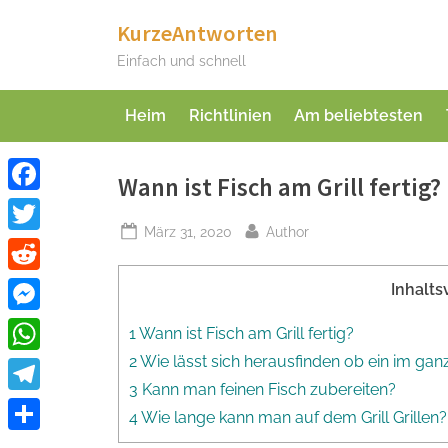
Skip
KurzeAntworten
to
Einfach und schnell
content
Heim
Richtlinien
Am beliebtesten
Wann ist Fisch am Grill fertig?
Facebook
Posted
By
März 31, 2020
Author
Twitter
on
Reddit
Inhalts
Messenger
1 Wann ist Fisch am Grill fertig?
2 Wie lässt sich herausfinden ob ein im ganze
WhatsApp
3 Kann man feinen Fisch zubereiten?
Telegram
4 Wie lange kann man auf dem Grill Grillen?
Teilen