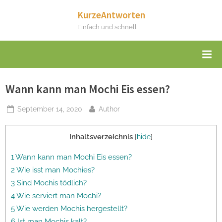
Skip
KurzeAntworten
to
Einfach und schnell
content
Wann kann man Mochi Eis essen?
Posted
By
September 14, 2020
Author
on
Inhaltsverzeichnis
[
hide
]
1 Wann kann man Mochi Eis essen?
2 Wie isst man Mochies?
3 Sind Mochis tödlich?
4 Wie serviert man Mochi?
5 Wie werden Mochis hergestellt?
6 Ist man Mochis kalt?