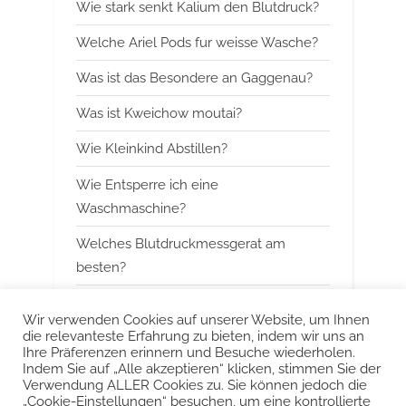
Wie stark senkt Kalium den Blutdruck?
u
o
s
s
Welche Ariel Pods fur weisse Wasche?
P
t
Was ist das Besondere an Gaggenau?
o
:
Was ist Kweichow moutai?
s
t
Wie Kleinkind Abstillen?
:
Wie Entsperre ich eine
Waschmaschine?
Welches Blutdruckmessgerat am
besten?
Wann mit Himbeerblattertee beginnen?
Wir verwenden Cookies auf unserer Website, um Ihnen
die relevanteste Erfahrung zu bieten, indem wir uns an
Kann man Arbeitsspeicher kombinieren?
Ihre Präferenzen erinnern und Besuche wiederholen.
Indem Sie auf „Alle akzeptieren“ klicken, stimmen Sie der
Was ist das Besondere an Smeg?
Verwendung ALLER Cookies zu. Sie können jedoch die
„Cookie-Einstellungen“ besuchen, um eine kontrollierte