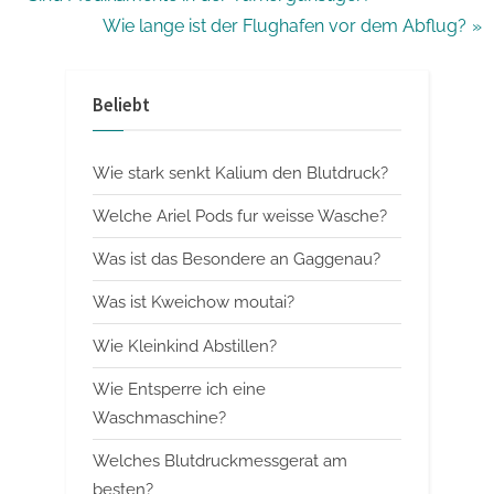
r
N
Wie lange ist der Flughafen vor dem Abflug?
e
e
v
x
Beliebt
i
t
o
P
Wie stark senkt Kalium den Blutdruck?
u
o
s
s
Welche Ariel Pods fur weisse Wasche?
P
t
Was ist das Besondere an Gaggenau?
o
:
Was ist Kweichow moutai?
s
t
Wie Kleinkind Abstillen?
:
Wie Entsperre ich eine
Waschmaschine?
Welches Blutdruckmessgerat am
besten?