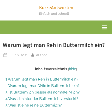
Skip
KurzeAntworten
to
Einfach und schnell
content
Warum legt man Reh in Buttermilch ein?
Posted
By
Juli 16, 2021
Author
on
Inhaltsverzeichnis
[
hide
]
1 Warum legt man Reh in Buttermilch ein?
2 Warum legt man Wild in Buttermilch ein?
3 Ist Buttermilch besser als normale Milch?
4 Was ist hinter der Buttermilch versteckt?
5 Was ist eine reine Buttermilch?