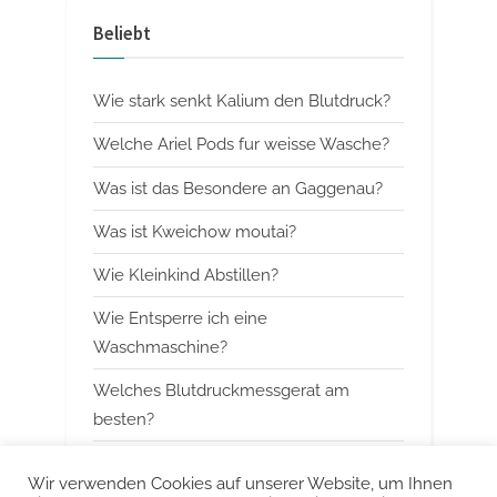
v
x
Beliebt
i
t
o
P
Wie stark senkt Kalium den Blutdruck?
u
o
s
s
Welche Ariel Pods fur weisse Wasche?
P
t
Was ist das Besondere an Gaggenau?
o
:
Was ist Kweichow moutai?
s
t
Wie Kleinkind Abstillen?
:
Wie Entsperre ich eine
Waschmaschine?
Welches Blutdruckmessgerat am
besten?
Wann mit Himbeerblattertee beginnen?
Wir verwenden Cookies auf unserer Website, um Ihnen