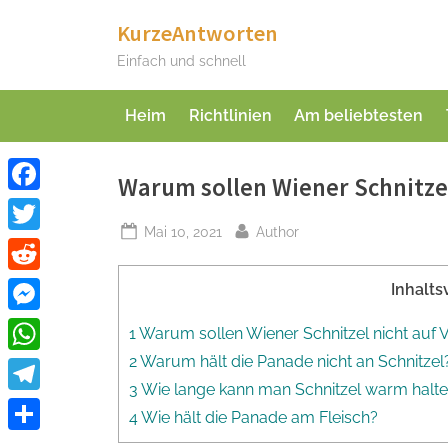
Skip
KurzeAntworten
to
Einfach und schnell
content
Heim
Richtlinien
Am beliebtesten
Warum sollen Wiener Schnitzel
Facebook
Posted
By
Mai 10, 2021
Author
Twitter
on
Reddit
Inhalts
Messenger
1 Warum sollen Wiener Schnitzel nicht auf 
2 Warum hält die Panade nicht an Schnitzel
WhatsApp
3 Wie lange kann man Schnitzel warm halt
Telegram
4 Wie hält die Panade am Fleisch?
Teilen