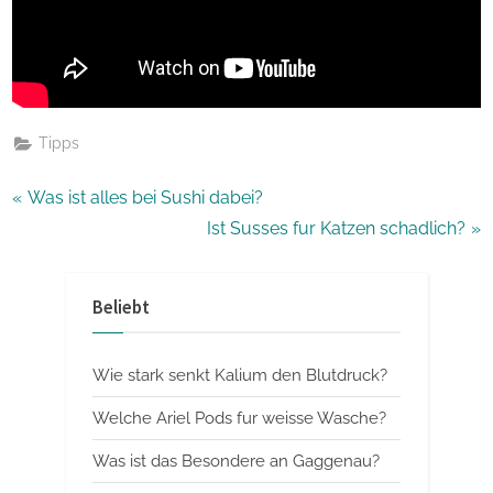
Tipps
Beitragsnavigation
P
Was ist alles bei Sushi dabei?
r
N
Ist Susses fur Katzen schadlich?
e
e
v
x
Beliebt
i
t
o
P
Wie stark senkt Kalium den Blutdruck?
u
o
s
s
Welche Ariel Pods fur weisse Wasche?
P
t
Was ist das Besondere an Gaggenau?
o
: