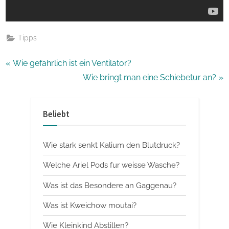
Tipps
Beitragsnavigation
P
Wie gefahrlich ist ein Ventilator?
r
N
Wie bringt man eine Schiebetur an?
e
e
v
x
Beliebt
i
t
o
P
Wie stark senkt Kalium den Blutdruck?
u
o
s
s
Welche Ariel Pods fur weisse Wasche?
P
t
Was ist das Besondere an Gaggenau?
o
:
Was ist Kweichow moutai?
s
t
Wie Kleinkind Abstillen?