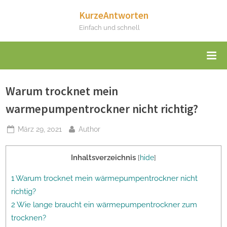
Skip
KurzeAntworten
to
Einfach und schnell
content
Warum trocknet mein
warmepumpentrockner nicht richtig?
Posted
By
März 29, 2021
Author
on
Inhaltsverzeichnis
[
hide
]
1 Warum trocknet mein wärmepumpentrockner nicht
richtig?
2 Wie lange braucht ein wärmepumpentrockner zum
trocknen?