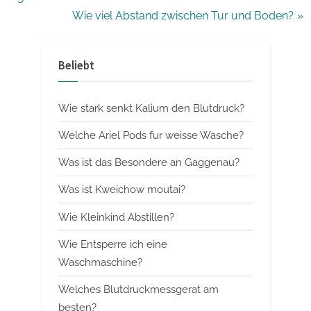
e
N
Wie viel Abstand zwischen Tur und Boden?
v
e
i
x
Beliebt
o
t
u
P
Wie stark senkt Kalium den Blutdruck?
s
o
P
s
Welche Ariel Pods fur weisse Wasche?
o
t
Was ist das Besondere an Gaggenau?
s
:
Was ist Kweichow moutai?
t
:
Wie Kleinkind Abstillen?
Wie Entsperre ich eine
Waschmaschine?
Welches Blutdruckmessgerat am
besten?