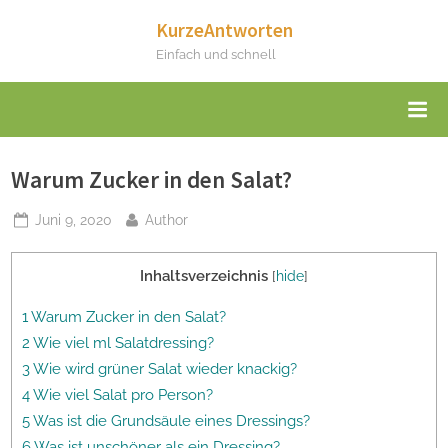
Skip
KurzeAntworten
to
Einfach und schnell
content
Warum Zucker in den Salat?
Posted
By
Juni 9, 2020
Author
on
Inhaltsverzeichnis
[
hide
]
1 Warum Zucker in den Salat?
2 Wie viel ml Salatdressing?
3 Wie wird grüner Salat wieder knackig?
4 Wie viel Salat pro Person?
5 Was ist die Grundsäule eines Dressings?
6 Was ist unschöner als ein Dressing?