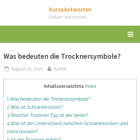
Skip
KurzeAntworten
to
Einfach und schnell
content
Was bedeuten die Trocknersymbole?
Posted
By
August 23, 2020
Author
on
Inhaltsverzeichnis
[
hide
]
1 Was bedeuten die Trocknersymbole?
2 Was ist Schranktrocken?
3 Welcher Trockner Typ ist der beste?
4 Was ist der Unterschied zwischen Schranktrocken und
extra trocken?
5 Ist der Trockner richtig?