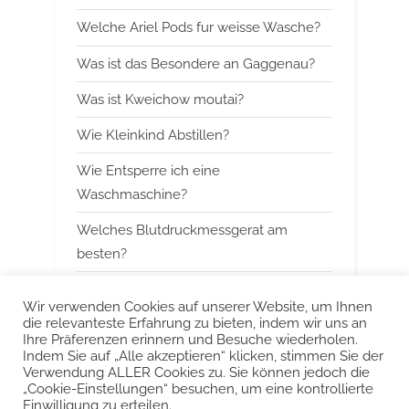
s
s
Welche Ariel Pods fur weisse Wasche?
P
t
Was ist das Besondere an Gaggenau?
o
:
Was ist Kweichow moutai?
s
t
Wie Kleinkind Abstillen?
:
Wie Entsperre ich eine
Waschmaschine?
Welches Blutdruckmessgerat am
besten?
Wann mit Himbeerblattertee beginnen?
Wir verwenden Cookies auf unserer Website, um Ihnen
die relevanteste Erfahrung zu bieten, indem wir uns an
Kann man Arbeitsspeicher kombinieren?
Ihre Präferenzen erinnern und Besuche wiederholen.
Indem Sie auf „Alle akzeptieren“ klicken, stimmen Sie der
Was ist das Besondere an Smeg?
Verwendung ALLER Cookies zu. Sie können jedoch die
„Cookie-Einstellungen“ besuchen, um eine kontrollierte
Einwilligung zu erteilen.