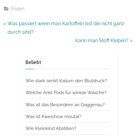
Fragen
Beitragsnavigation
P
Was passiert wenn man Kartoffeln isst die nicht ganz
r
durch sind?
e
N
Kann man Stoff Kleben?
v
e
i
x
Beliebt
o
t
u
P
Wie stark senkt Kalium den Blutdruck?
s
o
P
s
Welche Ariel Pods fur weisse Wasche?
o
t
Was ist das Besondere an Gaggenau?
s
:
Was ist Kweichow moutai?
t
:
Wie Kleinkind Abstillen?