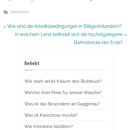
Verbreitet
Beitragsnavigation
P
Wie sind die Arbeitsbedingungen in Billiglohnlandern?
r
N
In welchem Land befindet sich die hochstgelegene
e
e
Bahnstrecke der Erde?
v
x
i
t
Beliebt
o
P
u
o
Wie stark senkt Kalium den Blutdruck?
s
s
P
t
Welche Ariel Pods fur weisse Wasche?
o
:
Was ist das Besondere an Gaggenau?
s
Was ist Kweichow moutai?
t
:
Wie Kleinkind Abstillen?