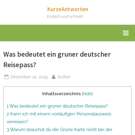
Skip
KurzeAntworten
to
Einfach und schnell
content
Was bedeutet ein gruner deutscher
Reisepass?
Posted
By
Dezember 22, 2019
Author
on
Inhaltsverzeichnis
[
hide
]
1 Was bedeutet ein grüner deutscher Reisepass?
2 Kann ich mit einem vorläufigen Personalausweis
verreisen?
3 Warum brauchst du die Grüne Karte nicht bei der