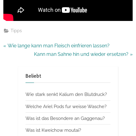
Tipps
Beitragsnavigation
P
Wie lange kann man Fleisch einfrieren lassen?
r
N
Kann man Sahne hin und wieder ersetzen?
e
e
v
x
Beliebt
i
t
o
P
Wie stark senkt Kalium den Blutdruck?
u
o
s
s
Welche Ariel Pods fur weisse Wasche?
P
t
Was ist das Besondere an Gaggenau?
o
:
Was ist Kweichow moutai?
s