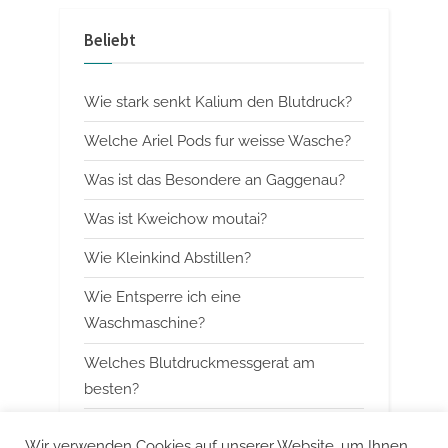
v
x
Beliebt
i
t
o
P
Wie stark senkt Kalium den Blutdruck?
u
o
s
s
Welche Ariel Pods fur weisse Wasche?
P
t
Was ist das Besondere an Gaggenau?
o
:
Was ist Kweichow moutai?
s
t
Wie Kleinkind Abstillen?
:
Wie Entsperre ich eine
Waschmaschine?
Welches Blutdruckmessgerat am
besten?
Wann mit Himbeerblattertee beginnen?
Wir verwenden Cookies auf unserer Website, um Ihnen