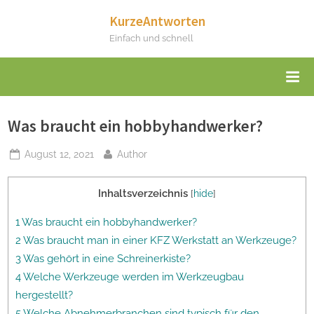
Skip
KurzeAntworten
to
Einfach und schnell
content
Was braucht ein hobbyhandwerker?
Posted
By
August 12, 2021
Author
on
Inhaltsverzeichnis
[
hide
]
1 Was braucht ein hobbyhandwerker?
2 Was braucht man in einer KFZ Werkstatt an Werkzeuge?
3 Was gehört in eine Schreinerkiste?
4 Welche Werkzeuge werden im Werkzeugbau
hergestellt?
5 Welche Abnehmerbranchen sind typisch für den