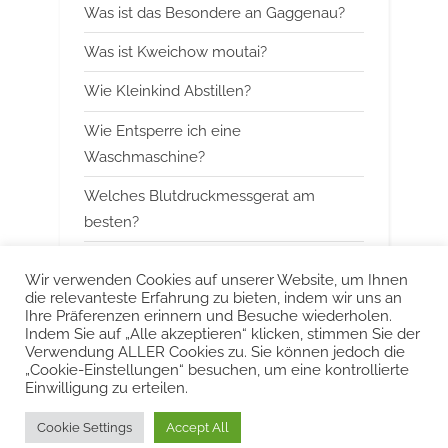
Was ist das Besondere an Gaggenau?
o
:
Was ist Kweichow moutai?
s
t
Wie Kleinkind Abstillen?
:
Wie Entsperre ich eine
Waschmaschine?
Welches Blutdruckmessgerat am
besten?
Wann mit Himbeerblattertee beginnen?
Wir verwenden Cookies auf unserer Website, um Ihnen
die relevanteste Erfahrung zu bieten, indem wir uns an
Kann man Arbeitsspeicher kombinieren?
Ihre Präferenzen erinnern und Besuche wiederholen.
Indem Sie auf „Alle akzeptieren“ klicken, stimmen Sie der
Was ist das Besondere an Smeg?
Verwendung ALLER Cookies zu. Sie können jedoch die
„Cookie-Einstellungen“ besuchen, um eine kontrollierte
Einwilligung zu erteilen.
Urheberrecht © 2022 KurzeAntworten
Cookie Settings
Accept All