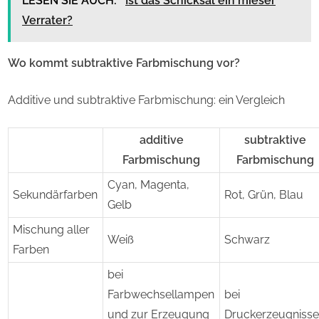
LESEN SIE AUCH:
Ist das Schicksal ein mieser
Verrater?
Wo kommt subtraktive Farbmischung vor?
Additive und subtraktive Farbmischung: ein Vergleich
additive
subtraktive
Farbmischung
Farbmischung
Cyan, Magenta,
Sekundärfarben
Rot, Grün, Blau
Gelb
Mischung aller
Weiß
Schwarz
Farben
bei
Farbwechsellampen
bei
und zur Erzeugung
Druckerzeugniss