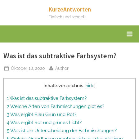
Skip
KurzeAntworten
to
Einfach und schnell
content
Was ist das subtraktive Farbsystem?
Posted
By
Oktober 18, 2020
Author
on
Inhaltsverzeichnis
[
hide
]
1 Was ist das subtraktive Farbsystem?
2 Welche Arten von Farbmischungen gibt es?
3 Was ergibt Blau Grün und Rot?
4 Was ergibt Rot und grünes Licht?
5 Was ist die Unterscheidung der Farbmischungen?
6 Welche Grundfarben ergeben sich aus der additiven