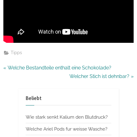
Tipps
Beitragsnavigation
P
Welche Bestandteile enthalt eine Schokolade?
r
N
Welcher Stich ist dehnbar?
e
e
v
x
Beliebt
i
t
o
P
Wie stark senkt Kalium den Blutdruck?
u
o
s
s
Welche Ariel Pods fur weisse Wasche?
P
t