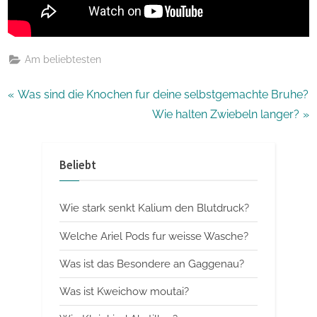
Am beliebtesten
Beitragsnavigation
P
Was sind die Knochen fur deine selbstgemachte Bruhe?
r
N
Wie halten Zwiebeln langer?
e
e
v
x
Beliebt
i
t
o
P
Wie stark senkt Kalium den Blutdruck?
u
o
s
s
Welche Ariel Pods fur weisse Wasche?
P
t
Was ist das Besondere an Gaggenau?
o
:
Was ist Kweichow moutai?
s
t