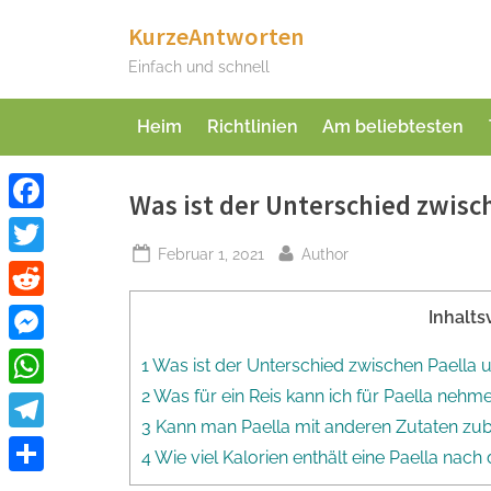
Skip
KurzeAntworten
to
Einfach und schnell
content
Heim
Richtlinien
Am beliebtesten
Was ist der Unterschied zwisc
Facebook
Posted
By
Februar 1, 2021
Author
Twitter
on
Reddit
Inhalts
Messenger
1 Was ist der Unterschied zwischen Paella 
2 Was für ein Reis kann ich für Paella nehm
WhatsApp
3 Kann man Paella mit anderen Zutaten zub
Telegram
4 Wie viel Kalorien enthält eine Paella nac
Teilen