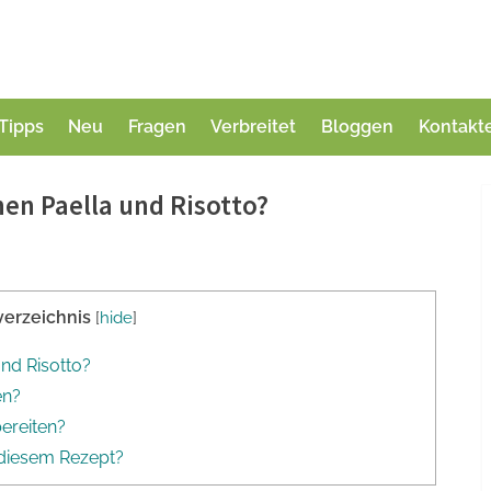
Tipps
Neu
Fragen
Verbreitet
Bloggen
Kontakt
hen Paella und Risotto?
verzeichnis
[
hide
]
und Risotto?
en?
ereiten?
h diesem Rezept?