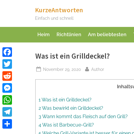
Skip
KurzeAntworten
to
Einfach und schnell
content
Heim
Richtlinien
Am beliebtesten
Was ist ein Grilldeckel?
Facebook
Posted
By
November 29, 2020
Author
Twitter
on
Reddit
Inhalts
Messenger
1 Was ist ein Grilldeckel?
2 Was bewirkt ein Grilldeckel?
WhatsApp
3 Wann kommt das Fleisch auf den Grill?
Telegram
4 Was ist Barbecue-Grill?
Teilen
5 Welche Grill-Variante ist besser für einen o