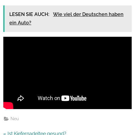
LESEN SIE AUCH:
Wie viel der Deutschen haben
ein Auto?
Neu
Beitragsnavigation
P
Ist Kiefernadeltee gesund?