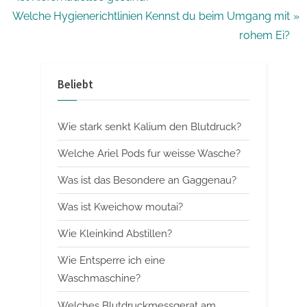
N
r
Welche Hygienerichtlinien Kennst du beim Umgang mit
e
e
rohem Ei?
x
v
t
i
Beliebt
P
o
o
u
Wie stark senkt Kalium den Blutdruck?
s
s
t
P
Welche Ariel Pods fur weisse Wasche?
:
o
Was ist das Besondere an Gaggenau?
s
Was ist Kweichow moutai?
t
:
Wie Kleinkind Abstillen?
Wie Entsperre ich eine
Waschmaschine?
Welches Blutdruckmessgerat am