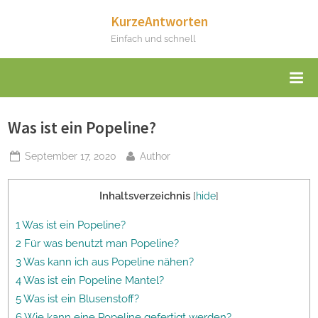
Skip
KurzeAntworten
to
Einfach und schnell
content
Was ist ein Popeline?
Posted
By
September 17, 2020
Author
on
Inhaltsverzeichnis
[
hide
]
1 Was ist ein Popeline?
2 Für was benutzt man Popeline?
3 Was kann ich aus Popeline nähen?
4 Was ist ein Popeline Mantel?
5 Was ist ein Blusenstoff?
6 Wie kann eine Popeline gefertigt werden?