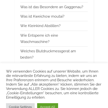
s
t
Was ist das Besondere an Gaggenau?
P
:
Was ist Kweichow moutai?
o
s
Wie Kleinkind Abstillen?
t
Wie Entsperre ich eine
:
Waschmaschine?
Welches Blutdruckmessgerat am
besten?
Wann mit Himbeerblattertee beginnen?
Wir verwenden Cookies auf unserer Website, um Ihnen
die relevanteste Erfahrung zu bieten, indem wir uns an
Kann man Arbeitsspeicher kombinieren?
Ihre Präferenzen erinnern und Besuche wiederholen.
Indem Sie auf „Alle akzeptieren“ klicken, stimmen Sie der
Was ist das Besondere an Smeg?
Verwendung ALLER Cookies zu. Sie können jedoch die
„Cookie-Einstellungen“ besuchen, um eine kontrollierte
Einwilligung zu erteilen.
Urheberrecht © 2022 KurzeAntworten
Cookie Settings
Accept All