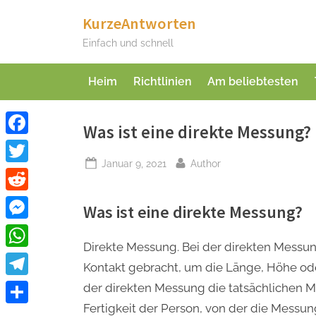
Skip
KurzeAntworten
to
Einfach und schnell
content
Heim
Richtlinien
Am beliebtesten
Was ist eine direkte Messung?
Facebook
Posted
By
Januar 9, 2021
Author
Twitter
on
Reddit
Was ist eine direkte Messung?
Messenger
Direkte Messung. Bei der direkten Messu
WhatsApp
Kontakt gebracht, um die Länge, Höhe ode
Telegram
der direkten Messung die tatsächlichen M
Fertigkeit der Person, von der die Messun
Teilen