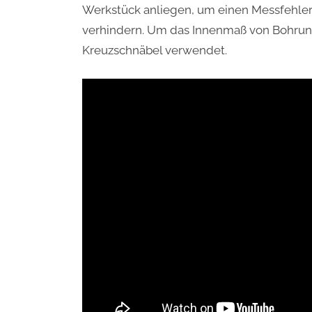
Werkstück anliegen, um einen Messfehler
verhindern. Um das Innenmaß von Bohrun
Kreuzschnäbel verwendet.