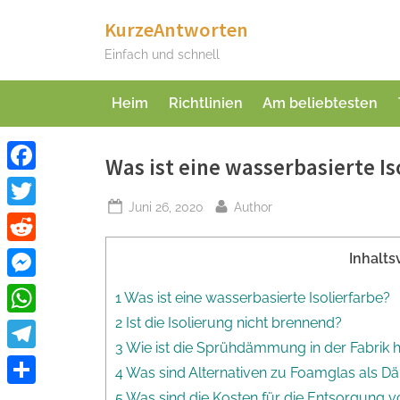
Skip
KurzeAntworten
to
Einfach und schnell
content
Heim
Richtlinien
Am beliebtesten
Was ist eine wasserbasierte Is
Facebook
Posted
By
Juni 26, 2020
Author
Twitter
on
Reddit
Inhalts
Messenger
1 Was ist eine wasserbasierte Isolierfarbe?
2 Ist die Isolierung nicht brennend?
WhatsApp
3 Wie ist die Sprühdämmung in der Fabrik h
Telegram
4 Was sind Alternativen zu Foamglas als D
Teilen
5 Was sind die Kosten für die Entsorgung 