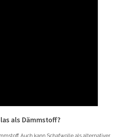
las als Dämmstoff?
mmstoff. Auch kann Schafwolle als alternativer