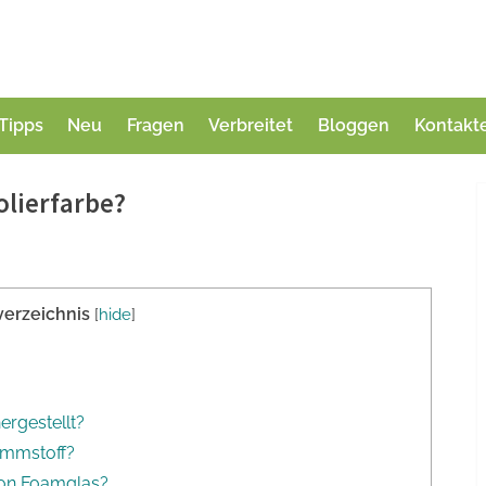
Tipps
Neu
Fragen
Verbreitet
Bloggen
Kontakt
olierfarbe?
verzeichnis
[
hide
]
ergestellt?
ämmstoff?
von Foamglas?