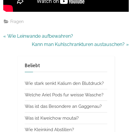
Fragen
Beitragsnavigation
P
Wie Leinwande aufbewahren?
r
N
Kann man Kuhlschrankturen austauschen?
e
e
v
x
Beliebt
i
t
o
P
Wie stark senkt Kalium den Blutdruck?
u
o
s
s
Welche Ariel Pods fur weisse Wasche?
P
t
Was ist das Besondere an Gaggenau?
o
:
Was ist Kweichow moutai?
s
t
Wie Kleinkind Abstillen?