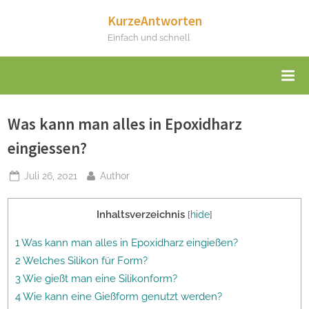
Skip
KurzeAntworten
to
Einfach und schnell
content
Was kann man alles in Epoxidharz
eingiessen?
Posted
By
Juli 26, 2021
Author
on
Inhaltsverzeichnis
[
hide
]
1 Was kann man alles in Epoxidharz eingießen?
2 Welches Silikon für Form?
3 Wie gießt man eine Silikonform?
4 Wie kann eine Gießform genutzt werden?