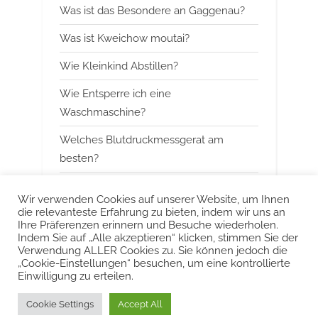
Was ist das Besondere an Gaggenau?
o
:
Was ist Kweichow moutai?
s
t
Wie Kleinkind Abstillen?
:
Wie Entsperre ich eine
Waschmaschine?
Welches Blutdruckmessgerat am
besten?
Wann mit Himbeerblattertee beginnen?
Wir verwenden Cookies auf unserer Website, um Ihnen
die relevanteste Erfahrung zu bieten, indem wir uns an
Kann man Arbeitsspeicher kombinieren?
Ihre Präferenzen erinnern und Besuche wiederholen.
Indem Sie auf „Alle akzeptieren“ klicken, stimmen Sie der
Was ist das Besondere an Smeg?
Verwendung ALLER Cookies zu. Sie können jedoch die
„Cookie-Einstellungen“ besuchen, um eine kontrollierte
Einwilligung zu erteilen.
Urheberrecht © 2022 KurzeAntworten
Cookie Settings
Accept All