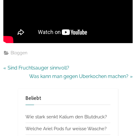
Bloggen
Beitragsnavigation
P
Sind Fruchtsauger sinnvoll?
r
N
Was kann man gegen Uberkochen machen?
e
e
v
x
Beliebt
i
t
o
P
Wie stark senkt Kalium den Blutdruck?
u
o
s
s
Welche Ariel Pods fur weisse Wasche?
P
t