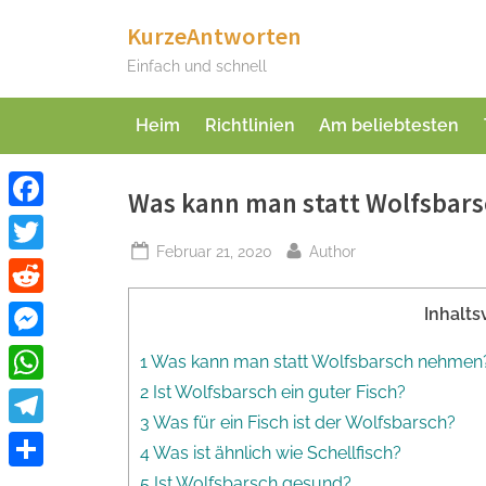
Skip
KurzeAntworten
to
Einfach und schnell
content
Heim
Richtlinien
Am beliebtesten
Was kann man statt Wolfsbar
Facebook
Posted
By
Februar 21, 2020
Author
Twitter
on
Reddit
Inhalts
Messenger
1 Was kann man statt Wolfsbarsch nehmen
2 Ist Wolfsbarsch ein guter Fisch?
WhatsApp
3 Was für ein Fisch ist der Wolfsbarsch?
Telegram
4 Was ist ähnlich wie Schellfisch?
Teilen
5 Ist Wolfsbarsch gesund?