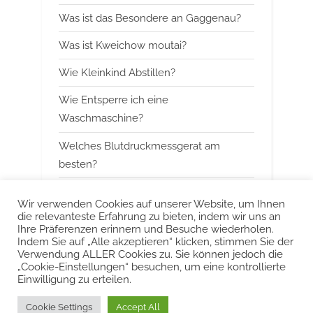
s
t
Was ist das Besondere an Gaggenau?
P
:
Was ist Kweichow moutai?
o
s
Wie Kleinkind Abstillen?
t
Wie Entsperre ich eine
:
Waschmaschine?
Welches Blutdruckmessgerat am
besten?
Wann mit Himbeerblattertee beginnen?
Wir verwenden Cookies auf unserer Website, um Ihnen
die relevanteste Erfahrung zu bieten, indem wir uns an
Kann man Arbeitsspeicher kombinieren?
Ihre Präferenzen erinnern und Besuche wiederholen.
Indem Sie auf „Alle akzeptieren“ klicken, stimmen Sie der
Was ist das Besondere an Smeg?
Verwendung ALLER Cookies zu. Sie können jedoch die
„Cookie-Einstellungen“ besuchen, um eine kontrollierte
Einwilligung zu erteilen.
Urheberrecht © 2022 KurzeAntworten
Cookie Settings
Accept All