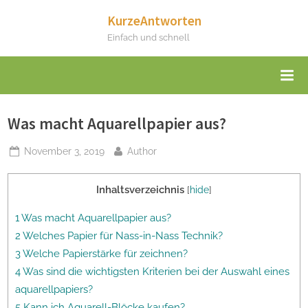
Skip
KurzeAntworten
to
Einfach und schnell
content
Was macht Aquarellpapier aus?
Posted
By
November 3, 2019
Author
on
Inhaltsverzeichnis
[
hide
]
1 Was macht Aquarellpapier aus?
2 Welches Papier für Nass-in-Nass Technik?
3 Welche Papierstärke für zeichnen?
4 Was sind die wichtigsten Kriterien bei der Auswahl eines
aquarellpapiers?
5 Kann ich Aquarell-Blöcke kaufen?