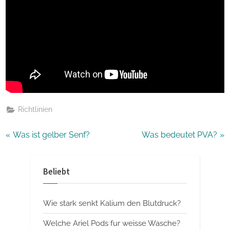
Richtlinien
Beitragsnavigation
P
N
Was ist gelber Senf?
Was bedeutet PVA?
r
e
e
x
Beliebt
v
t
i
P
Wie stark senkt Kalium den Blutdruck?
o
o
u
s
Welche Ariel Pods fur weisse Wasche?