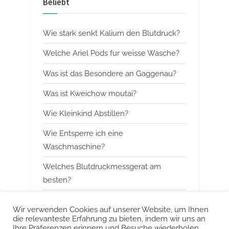
Beliebt
o
t
u
P
Wie stark senkt Kalium den Blutdruck?
s
o
P
s
Welche Ariel Pods fur weisse Wasche?
o
t
Was ist das Besondere an Gaggenau?
s
:
Was ist Kweichow moutai?
t
:
Wie Kleinkind Abstillen?
Wie Entsperre ich eine
Waschmaschine?
Welches Blutdruckmessgerat am
besten?
Wann mit Himbeerblattertee beginnen?
Wir verwenden Cookies auf unserer Website, um Ihnen
die relevanteste Erfahrung zu bieten, indem wir uns an
Kann man Arbeitsspeicher kombinieren?
Ihre Präferenzen erinnern und Besuche wiederholen.