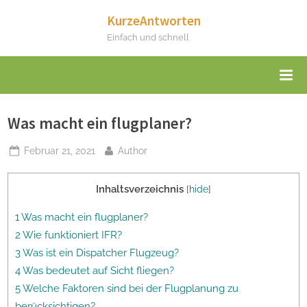
Skip
KurzeAntworten
to
Einfach und schnell
content
Was macht ein flugplaner?
Posted
By
Februar 21, 2021
Author
on
Inhaltsverzeichnis
[
hide
]
1 Was macht ein flugplaner?
2 Wie funktioniert IFR?
3 Was ist ein Dispatcher Flugzeug?
4 Was bedeutet auf Sicht fliegen?
5 Welche Faktoren sind bei der Flugplanung zu
berücksichtigen?