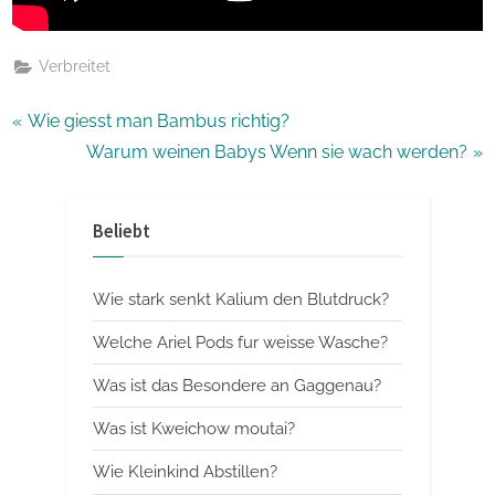
Verbreitet
Beitragsnavigation
P
Wie giesst man Bambus richtig?
r
N
Warum weinen Babys Wenn sie wach werden?
e
e
v
x
Beliebt
i
t
o
P
Wie stark senkt Kalium den Blutdruck?
u
o
s
s
Welche Ariel Pods fur weisse Wasche?
P
t
Was ist das Besondere an Gaggenau?
o
:
Was ist Kweichow moutai?
s
t
Wie Kleinkind Abstillen?
: