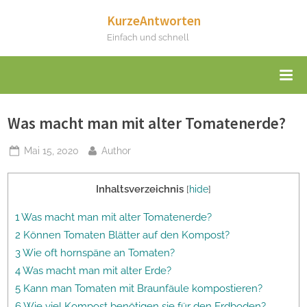
Skip
KurzeAntworten
to
Einfach und schnell
content
Was macht man mit alter Tomatenerde?
Posted
By
Mai 15, 2020
Author
on
Inhaltsverzeichnis
[
hide
]
1 Was macht man mit alter Tomatenerde?
2 Können Tomaten Blätter auf den Kompost?
3 Wie oft hornspäne an Tomaten?
4 Was macht man mit alter Erde?
5 Kann man Tomaten mit Braunfäule kompostieren?
6 Wie viel Kompost benötigen sie für den Erdboden?