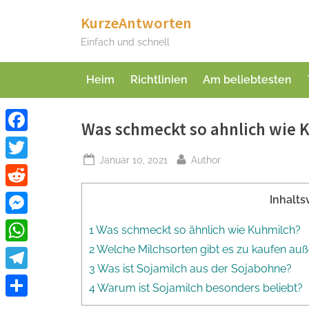
Skip
KurzeAntworten
to
Einfach und schnell
content
Heim
Richtlinien
Am beliebtesten
Was schmeckt so ahnlich wie 
Facebook
Posted
By
Januar 10, 2021
Author
Twitter
on
Reddit
Inhalts
Messenger
1 Was schmeckt so ähnlich wie Kuhmilch?
2 Welche Milchsorten gibt es zu kaufen au
WhatsApp
3 Was ist Sojamilch aus der Sojabohne?
Telegram
4 Warum ist Sojamilch besonders beliebt?
Teilen