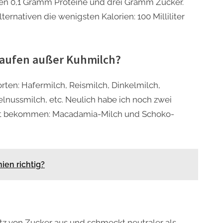
en 0,1 Gramm Proteine und drei Gramm Zucker.
ernativen die wenigsten Kalorien: 100 Milliliter
 kaufen außer Kuhmilch?
rten: Hafermilch, Reismilch, Dinkelmilch,
lnussmilch, etc. Neulich habe ich noch zwei
ckt bekommen: Macadamia-Milch und Schoko-
ien richtig?
z von Zucker aus und schmeckt neutraler als