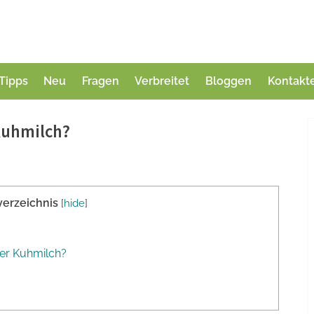
Tipps
Neu
Fragen
Verbreitet
Bloggen
Kontakt
Kuhmilch?
verzeichnis
[
hide
]
ßer Kuhmilch?