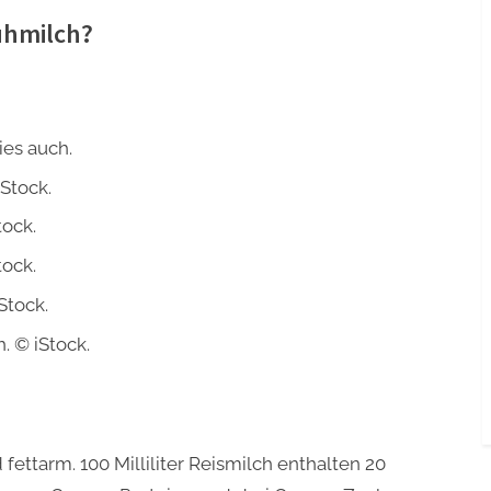
uhmilch?
ies auch.
Stock.
tock.
tock.
Stock.
. © iStock.
d fettarm. 100 Milliliter Reismilch enthalten 20